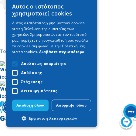
Αυτός ο ιστότοπος
GREEK
χρησιμοποιεί cookies
ENGLISH
Αυτός ο ιστότοπος χρησιμοποιεί cookies
για τη βελτίωση της εμπειρίας των
GERMAN
χρηστών. Χρησιμοποιώντας τον ιστότοπό
μας, παρέχετε τη συγκατάθεσή σας για όλα
τα cookies σύμφωνα με την Πολιτική μας
Today
για τα cookies.
Διαβάστε περισσότερα
Απολύτως απαραίτητα
Απόδοσης
Στόχευσης
Λειτουργικότητας
Trouver sur la carte
Αποδοχή όλων
Απόρριψη όλων
Visiter la Chalcidique
Galerie d'images
Εμφάνιση λεπτομερειών