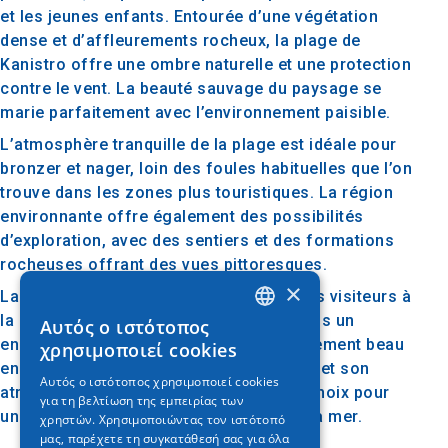
et les jeunes enfants. Entourée d’une végétation
dense et d’affleurements rocheux, la plage de
Kanistro offre une ombre naturelle et une protection
contre le vent. La beauté sauvage du paysage se
marie parfaitement avec l’environnement paisible.
L’atmosphère tranquille de la plage est idéale pour
bronzer et nager, loin des foules habituelles que l’on
trouve dans les zones plus touristiques. La région
environnante offre également des possibilités
d’exploration, avec des sentiers et des formations
rocheuses offrant des vues pittoresques.
×
La plage de Kanistro est parfaite pour les visiteurs à
la recherche d’une évasion tranquille dans un
Αυτός ο ιστότοπος
GREEK
endroit moins connu mais exceptionnellement beau
χρησιμοποιεί cookies
ENGLISH
en Chalcidique. Avec sa beauté naturelle et son
Αυτός ο ιστότοπος χρησιμοποιεί cookies
atmosphère sereine, c’est un excellent choix pour
για τη βελτίωση της εμπειρίας των
GERMAN
une journée rafraîchissante au bord de la mer.
χρηστών. Χρησιμοποιώντας τον ιστότοπό
μας, παρέχετε τη συγκατάθεσή σας για όλα