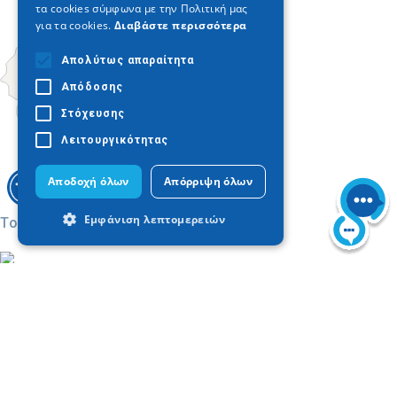
τα cookies σύμφωνα με την Πολιτική μας
για τα cookies.
Διαβάστε περισσότερα
Απολύτως απαραίτητα
Απόδοσης
Στόχευσης
Λειτουργικότητας
Αποδοχή όλων
Απόρριψη όλων
Εμφάνιση λεπτομερειών
Today
Απολύτως απαραίτητα
Απόδοσης
Στόχευσης
Λειτουργικότητας
Τα απολύτως απαραίτητα cookies
επιτρέπουν βασικές λειτουργίες του
ιστότοπου, όπως τη σύνδεση χρήστη και
Trouver sur la carte
τη διαχείριση λογαριασμού. Ο ιστότοπος
Visiter la Chalcidique
δεν μπορεί να χρησιμοποιηθεί σωστά