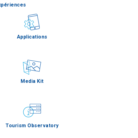
xpériences
astronomie
Applications
Épreuves
Media Kit
Tourism Observatory