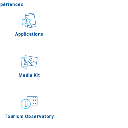
xpériences
stronomie
Applications
Épreuves
Media Kit
Tourism Observatory