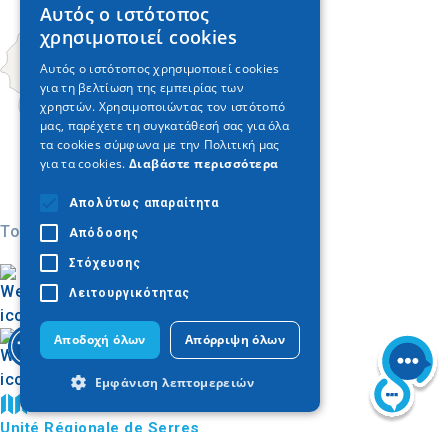
Αυτός ο ιστότοπος
GREEK
χρησιμοποιεί cookies
ENGLISH
Αυτός ο ιστότοπος χρησιμοποιεί cookies
για τη βελτίωση της εμπειρίας των
GERMAN
χρηστών. Χρησιμοποιώντας τον ιστότοπό
μας, παρέχετε τη συγκατάθεσή σας για όλα
τα cookies σύμφωνα με την Πολιτική μας
για τα cookies.
Διαβάστε περισσότερα
Απολύτως απαραίτητα
Today
Απόδοσης
Στόχευσης
Λειτουργικότητας
Αποδοχή όλων
Απόρριψη όλων
Εμφάνιση λεπτομερειών
Trouver sur la carte
Unité Régionale de Serres