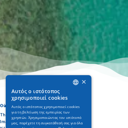
×
Αυτός ο ιστότοπος
GREEK
χρησιμοποιεί cookies
ENGLISH
Où aller
Quoi faire
Αυτός ο ιστότοπος χρησιμοποιεί cookies
για τη βελτίωση της εμπειρίας των
GERMAN
Thessalonique
Culture
χρηστών. Χρησιμοποιώντας τον ιστότοπό
Imathia
Soleil et mer
μας, παρέχετε τη συγκατάθεσή σας για όλα