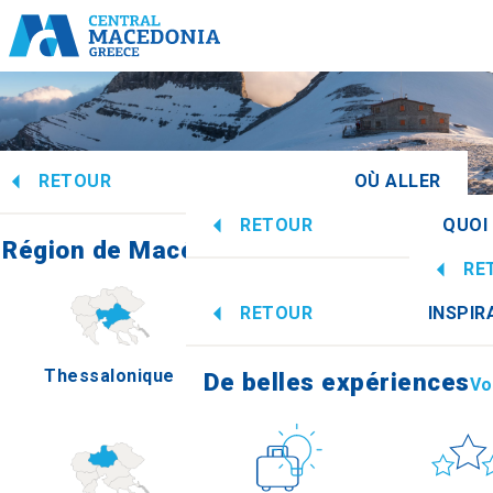
RETOUR
OÙ ALLER
RETOUR
QUOI 
Région de Macédoine centrale
Voir tous
RE
De belles expériences
Vo
RETOUR
INSPIR
Infor
Thessalonique
Imathia
De belles expériences
Vo
Culture
Soleil et
Ho