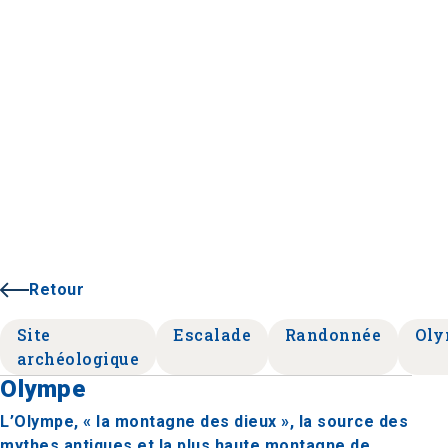
Retour
Site
Escalade
Randonnée
Ol
archéologique
Olympe
L’Olympe, « la montagne des dieux », la source des
mythes antiques et la plus haute montagne de