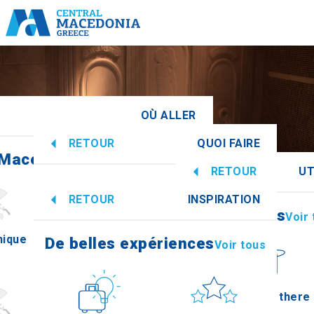
OÙ ALLER
RETOUR
QUOI FAIRE
 Macédoine centrale
Voir tous
RETOUR
UT
De belles expériences
Voir tous
RETOUR
INSPIRATION
Informations
Voir
nique
Imathia
De belles expériences
Voir tous
Culture
Soleil et mer
How to get there