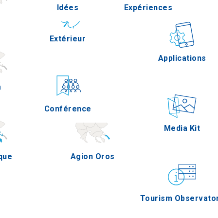
Idées
Expériences
s
Pella
Extérieur
Gastronomie
Applications
a
Serres
Conférence
Épreuves
Media Kit
que
Agion Oros
Tourism Observato