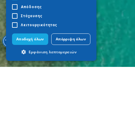
Απόδοσης
Στόχευσης
Λειτουργικότητας
Αποδοχή όλων
Απόρριψη όλων
Εμφάνιση λεπτομερειών
Απολύτως απαραίτητα
Απόδοσης
Στόχευσης
Λειτουργικότητας
Τα απολύτως απαραίτητα cookies
επιτρέπουν βασικές λειτουργίες του
ιστότοπου, όπως τη σύνδεση χρήστη και
τη διαχείριση λογαριασμού. Ο ιστότοπος
δεν μπορεί να χρησιμοποιηθεί σωστά
χωρίς τα απολύτως απαραίτητα cookies.
Προμηθευτής
Ονοματεπώνυμο
Λήξη
Περιγραφ
/ Πεδίο