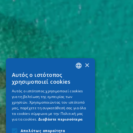
×
Αυτός ο ιστότοπος
GREEK
χρησιμοποιεί cookies
ENGLISH
Αυτός ο ιστότοπος χρησιμοποιεί cookies
για τη βελτίωση της εμπειρίας των
GERMAN
χρηστών. Χρησιμοποιώντας τον ιστότοπό
μας, παρέχετε τη συγκατάθεσή σας για όλα
τα cookies σύμφωνα με την Πολιτική μας
για τα cookies.
Διαβάστε περισσότερα
Απολύτως απαραίτητα