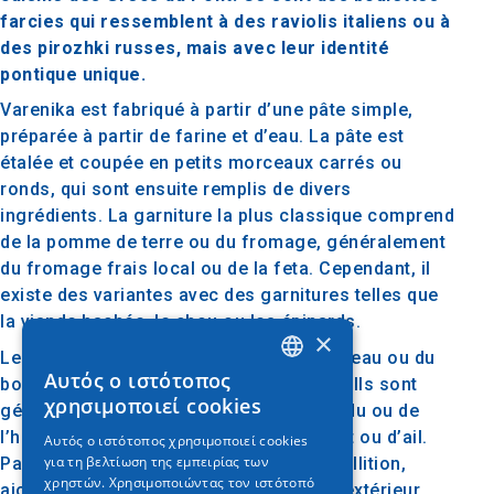
farcies qui ressemblent à des raviolis italiens ou à
des pirozhki russes, mais avec leur identité
pontique unique.
Varenika est fabriqué à partir d’une pâte simple,
préparée à partir de farine et d’eau. La pâte est
étalée et coupée en petits morceaux carrés ou
ronds, qui sont ensuite remplis de divers
ingrédients. La garniture la plus classique comprend
de la pomme de terre ou du fromage, généralement
du fromage frais local ou de la feta. Cependant, il
existe des variantes avec des garnitures telles que
la viande hachée, le chou ou les épinards.
×
Les pâtons farcis sont bouillis dans de l’eau ou du
Αυτός ο ιστότοπος
bouillon jusqu’à ce qu’ils soient tendres. Ils sont
GREEK
χρησιμοποιεί cookies
généralement servis avec du beurre fondu ou de
ENGLISH
l’huile chaude et accompagnés de yaourt ou d’ail.
Αυτός ο ιστότοπος χρησιμοποιεί cookies
για τη βελτίωση της εμπειρίας των
Parfois, Varenika peut être frit après ébullition,
GERMAN
χρηστών. Χρησιμοποιώντας τον ιστότοπό
ajoutant une texture croustillante à son extérieur.