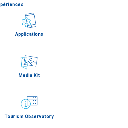
xpériences
stronomie
Applications
Épreuves
Media Kit
Tourism Observatory