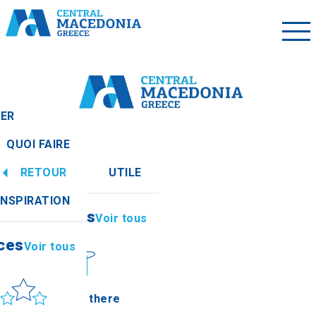
LER
QUOI FAIRE
RETOUR
UTILE
ces
Voir tous
INSPIRATION
Informations
Voir tous
ces
Voir tous
leil et mer
How to get there