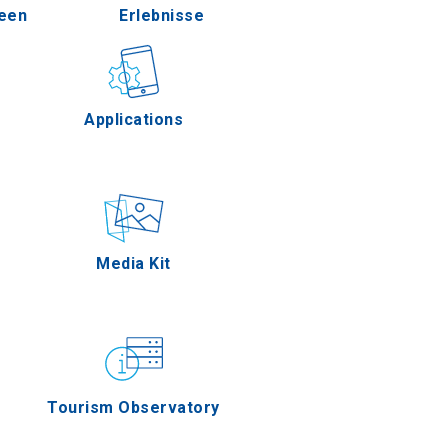
deen
Erlebnisse
Pella
Freien
Gastronomie
Applications
Serres
erenzen
Ereignisse
Media Kit
gion Oros
Tourism Observatory