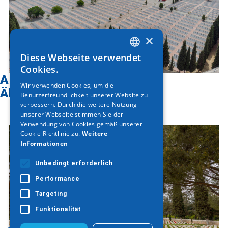
×
Diese Webseite verwendet
GREEK
Cookies.
Auf der Karte finden
ENGLISH
Wir verwenden Cookies, um die
Ähnliche Artikel
Benutzerfreundlichkeit unserer Website zu
GERMAN
verbessern. Durch die weitere Nutzung
unserer Webseite stimmen Sie der
Verwendung von Cookies gemäß unserer
Cookie-Richtlinie zu.
Weitere
Informationen
Unbedingt erforderlich
Performance
Targeting
Funktionalität