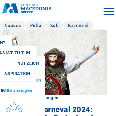
Naousa
Pella
Zoll
Karneval
EN?
AS IST ZU TUN
NÜTZLICH
se
Alle anzeigen
INSPIRATION
ionen
Alle anzeigen
se
Alle anzeigen
Zurück zu Veranstaltungen
Sonne & Meer
Naoussa - Karneval 2024:
to get there