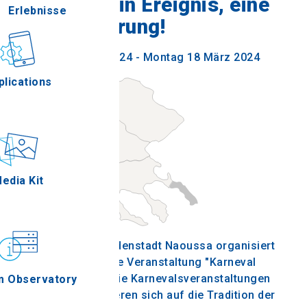
Eine Stadt, ein Ereignis, eine
Erlebnisse
Lebenserfahrung!
Gastronomie
Donnerstag 7 März 2024 - Montag 18 März 2024
plications
Ereignisse
edia Kit
Die Gemeinde der Heldenstadt Naoussa organisiert
vom 7. bis 18. März die Veranstaltung "Karneval
2024 von Naoussa". Die Karnevalsveranstaltungen
m Observatory
in Naoussa konzentrieren sich auf die Tradition der