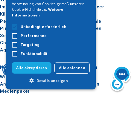
Verwendung von Cookies gemäß unserer
Imathia
Sonne & Meer
Cookie-Richtlinie zu.
Weitere
Kilkis
Im Freien
Informationen
Pella
Gastronomie
Unbedingt erforderlich
Pieria
Konferenzen
Serres
Performance
Chalkidiki
Targeting
Agion Oros
Funktionalität
Nützlich
Inspiration
Alle akzeptieren
Alle ablehnen
Wie man dorthin kommt
Erlebnisse
Details anzeigen
Anwendungen
Reise-Ideen
Medienpaket
Beobachtungsstelle für
Unbedingt erforderlich
Tourismus
Performance
Targeting
E-learning für
Funktionalität
Reiseveranstalter
Unbedingt erforderliche Cookies