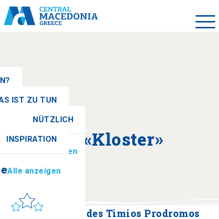
EN?
AS IST ZU TUN
NÜTZLICH
se
Alle anzeigen
Über «Kloster»
INSPIRATION
ionen
Alle anzeigen
se
Alle anzeigen
Sonne & Meer
to get there
Heiliges Kloster des Timios Prodromos