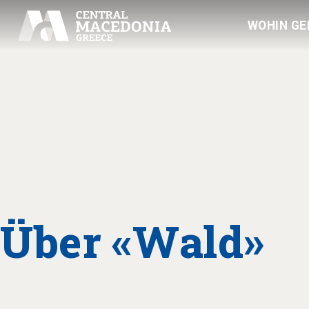
WOHIN GE
Über «Wald»