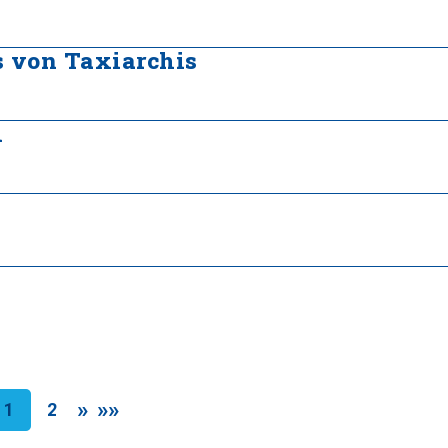
 von Taxiarchis
i
»
»»
1
2