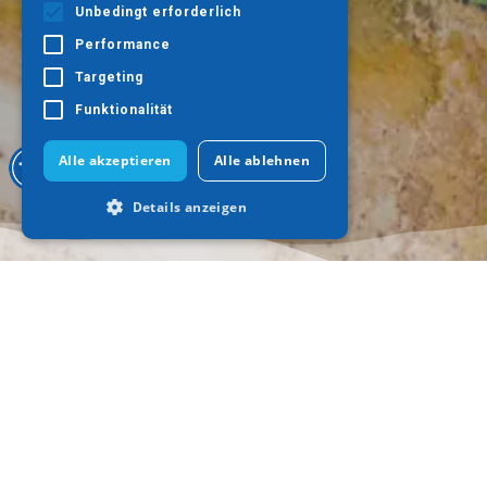
Unbedingt erforderlich
Performance
Targeting
Funktionalität
Alle akzeptieren
Alle ablehnen
Details anzeigen
Unbedingt erforderlich
Performance
Targeting
Funktionalität
Unbedingt erforderliche Cookies
ermöglichen wesentliche Kernfunktionen
der Website wie die Benutzeranmeldung
und die Kontoverwaltung. Ohne die
Wohin gehen?
Was ist zu tun
unbedingt erforderlichen Cookies kann
die Website nicht ordnungsgemäß
Thessaloniki
Kultur