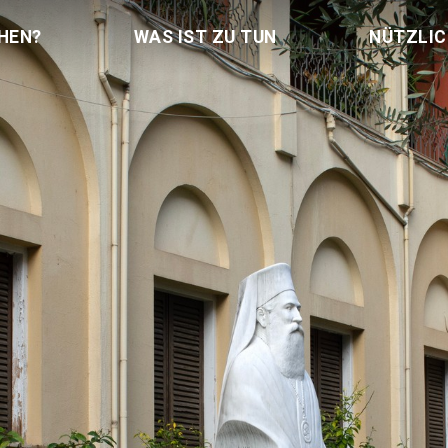
HEN?
WAS IST ZU TUN
NÜTZLI