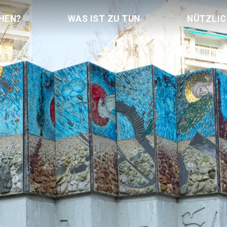
HEN?
WAS IST ZU TUN
NÜTZLI