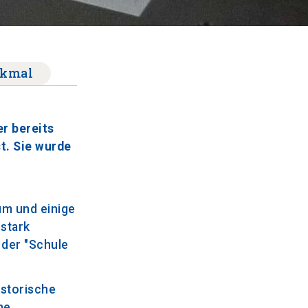
kmal
er bereits
st. Sie wurde
n
um und einige
 stark
 der "Schule
istorische
ne