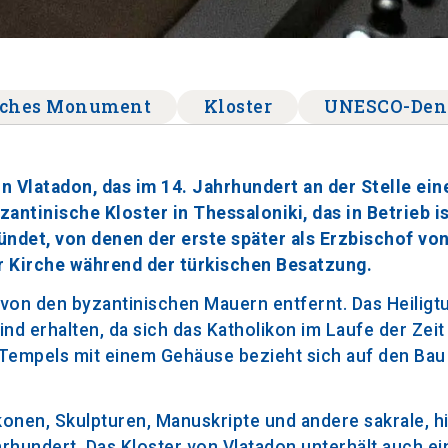
sches Monument
Kloster
UNESCO-Den
n Vlatadon, das im 14. Jahrhundert an der Stelle ein
antinische Kloster in Thessaloniki, das in Betrieb i
ndet, von denen der erste später als Erzbischof vo
er Kirche während der türkischen Besatzung.
t von den byzantinischen Mauern entfernt. Das Heiligt
nd erhalten, da sich das Katholikon im Laufe der Zeit
n Tempels mit einem Gehäuse bezieht sich auf den Bau
Ikonen, Skulpturen, Manuskripte und andere sakrale, h
hrhundert. Das Kloster von Vlatadon unterhält auch ei