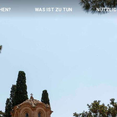
HEN?
WAS IST ZU TUN
NÜTZLI