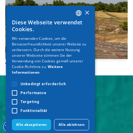
×
Diese Webseite verwendet
GREEK
Cookies.
ENGLISH
Wir verwenden Cookies, um die
Benutzerfreundlichkeit unserer Website zu
GERMAN
verbessern. Durch die weitere Nutzung
unserer Webseite stimmen Sie der
Verwendung von Cookies gemäß unserer
Antikes Theater von Dion
Cookie-Richtlinie zu.
Weitere
Informationen
Unbedingt erforderlich
Performance
Targeting
Funktionalität
Alle akzeptieren
Alle ablehnen