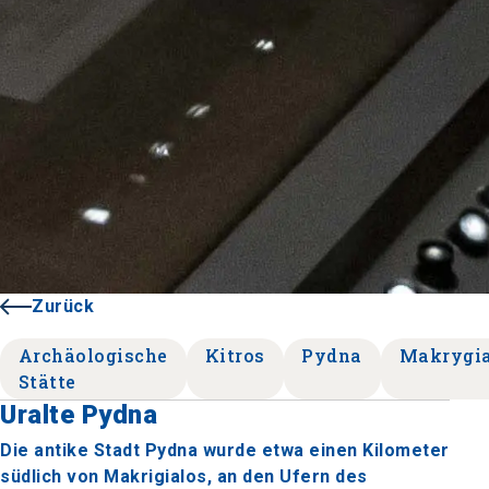
Zurück
Archäologische
Kitros
Pydna
Makrygia
Stätte
Uralte Pydna
Die antike Stadt Pydna wurde etwa einen Kilometer
südlich von Makrigialos, an den Ufern des