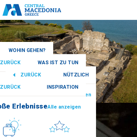
WOHIN GEHEN?
ZURÜCK
WAS IST ZU TUN
nien
Alle anzeigen
ZURÜCK
NÜTZLICH
oße Erlebnisse
Alle anzeigen
ZURÜCK
INSPIRATION
Informationen
Alle anzeigen
Imathia
oße Erlebnisse
Alle anzeigen
Kultur
Sonne & Meer
How to get there