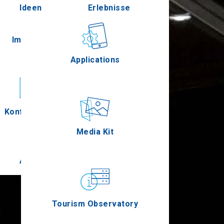
Ideen
Erlebnisse
Pella
Im Freien
Gastronomie
Applications
Serres
Konferenzen
Ereignisse
Media Kit
Agion Oros
Tourism Observatory