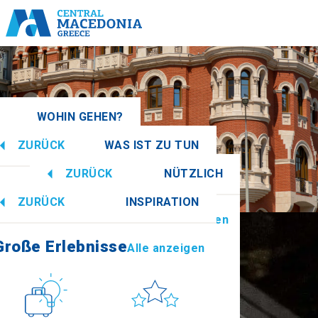
WOHIN GEHEN?
ZURÜCK
WAS IST ZU TUN
donien
Alle anzeigen
ZURÜCK
NÜTZLICH
Große Erlebnisse
Alle anzeigen
ZURÜCK
INSPIRATION
Informationen
Alle anzeigen
Imathia
Große Erlebnisse
Alle anzeigen
Kultur
Sonne & Meer
How to get there