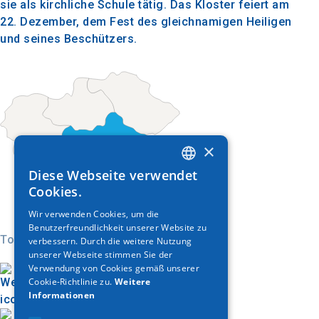
sie als kirchliche Schule tätig. Das Kloster feiert am
22. Dezember, dem Fest des gleichnamigen Heiligen
und seines Beschützers.
×
Diese Webseite verwendet
GREEK
Cookies.
ENGLISH
Wir verwenden Cookies, um die
Benutzerfreundlichkeit unserer Website zu
GERMAN
Today
verbessern. Durch die weitere Nutzung
unserer Webseite stimmen Sie der
Verwendung von Cookies gemäß unserer
Cookie-Richtlinie zu.
Weitere
Informationen