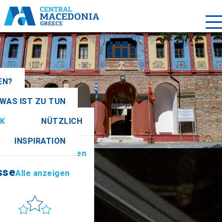
EN?
WAS IST ZU TUN
igen
K
NÜTZLICH
sse
Alle anzeigen
INSPIRATION
tionen
Alle anzeigen
sse
Alle anzeigen
Sonne & Meer
 to get there