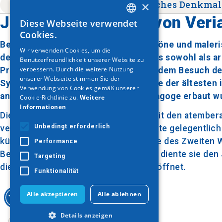
×
Religion
Veria
Jüdisches Denkmal
Jüdische Synagoge von Veri
Diese Webseite verwendet
GREEK
Cookies.
ENGLISH
Bei einem Spaziergang durch das schöne und malerisc
Wir verwenden Cookies, um die
der historischen Synagoge hervor, das sowohl als a
Benutzerfreundlichkeit unserer Website zu
GERMAN
verbessern. Durch die weitere Nutzung
Präsenz in der Stadt aus der Zeit vor dem Besuch des
unserer Webseite stimmen Sie der
Synagoge Nordgriechenlands und eine der ältesten in
Verwendung von Cookies gemäß unserer
an der Stelle der alten jüdischen Synagoge erbaut w
Cookie-Richtlinie zu.
Weitere
Informationen
Die leuchtenden Farben, kombiniert mit den atembe
Unbedingt erforderlich
verleihen dem Gebäude, das noch heute gelegentlich 
künstlerischen Charakter. Bis zur Mitte des Zweiten 
Performance
Besatzungsmächten dezimiert wurde, diente sie den J
Targeting
die Synagoge täglich für Besucher geöffnet.
Funktionalität
Alle akzeptieren
Alle ablehnen
Details anzeigen