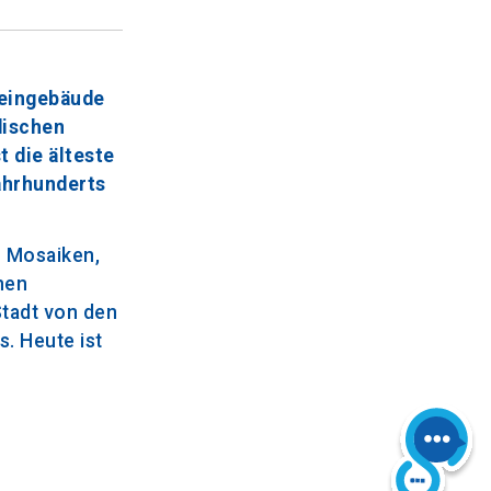
teingebäude
dischen
t die älteste
ahrhunderts
n Mosaiken,
nen
Stadt von den
. Heute ist