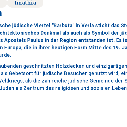
Imathia
a
he jüdische Viertel "Barbuta" in Veria sticht das S
rchitektonisches Denkmal als auch als Symbol der jü
 Apostels Paulus in der Region entstanden ist. Es is
 Europa, die in ihrer heutigen Form Mitte des 19. J
urde.
raubenden geschnitzten Holzdecken und einzigartige
als Gebetsort für jüdische Besucher genutzt wird, ei
Weltkriegs, als die zahlreiche jüdische Gemeinde der 
uden als Zentrum des religiösen und sozialen Lebens