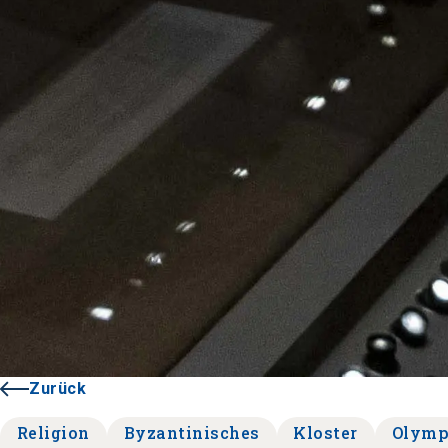
Zurück
Religion
Byzantinisches
Kloster
Olym