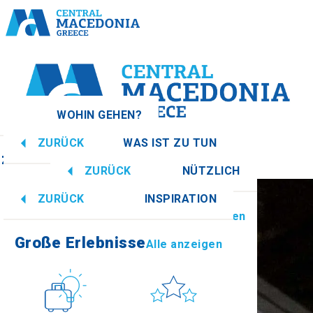
WOHIN GEHEN?
ZURÜCK
WAS IST ZU TUN
azedonien
Alle anzeigen
ZURÜCK
NÜTZLICH
Große Erlebnisse
Alle anzeigen
ZURÜCK
INSPIRATION
Informationen
Alle anzeigen
Imathia
Große Erlebnisse
Alle anzeigen
Kultur
Sonne & Meer
How to get there