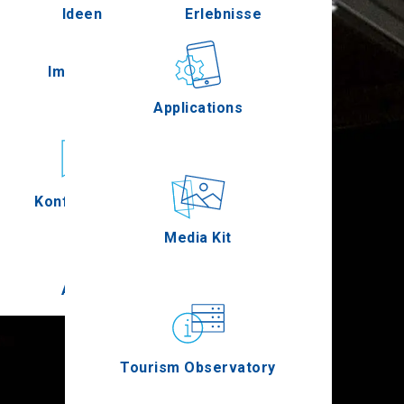
Ideen
Erlebnisse
Pella
Im Freien
Gastronomie
Applications
Serres
Konferenzen
Ereignisse
Media Kit
Agion Oros
Tourism Observatory