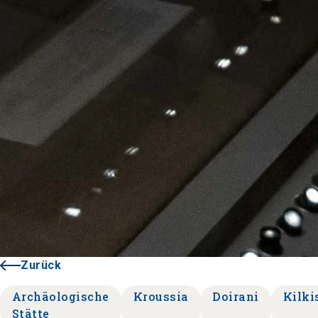
Zurück
Archäologische
Kroussia
Doirani
Kilki
Stätte