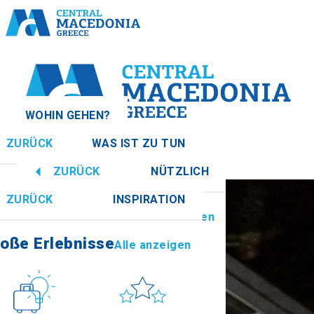
WOHIN GEHEN?
ZURÜCK
WAS IST ZU TUN
onien
Alle anzeigen
ZURÜCK
NÜTZLICH
oße Erlebnisse
Alle anzeigen
ZURÜCK
INSPIRATION
Informationen
Alle anzeigen
Imathia
oße Erlebnisse
Alle anzeigen
Kultur
Sonne & Meer
How to get there