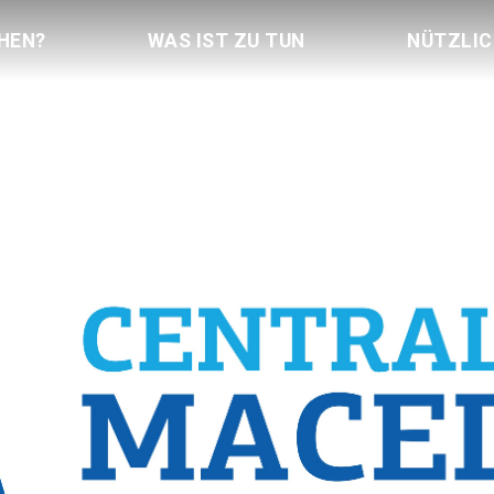
HEN?
WAS IST ZU TUN
NÜTZLI