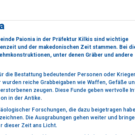
a
nde Paionia in der Präfektur Kilkis sind wichtige
isenzeit und der makedonischen Zeit stammen. Bei d
Lehmkonstruktionen, unter denen Gräber und andere
ür die Bestattung bedeutender Personen oder Kriege
er wurden reiche Grabbeigaben wie Waffen, Gefäße 
Verstorbenen zeugen. Diese Funde geben wertvolle I
on in der Antike.
ologischer Forschungen, die dazu beigetragen habe
 zeichnen. Die Ausgrabungen gehen weiter und bring
 dieser Zeit ans Licht.