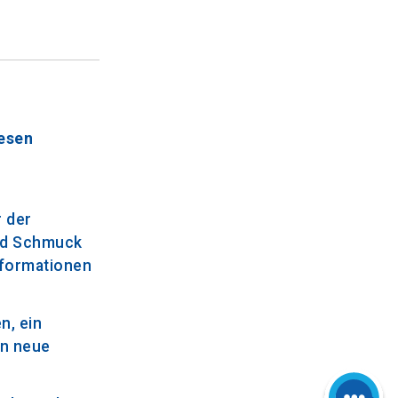
iesen
r der
und Schmuck
nformationen
n, ein
en neue