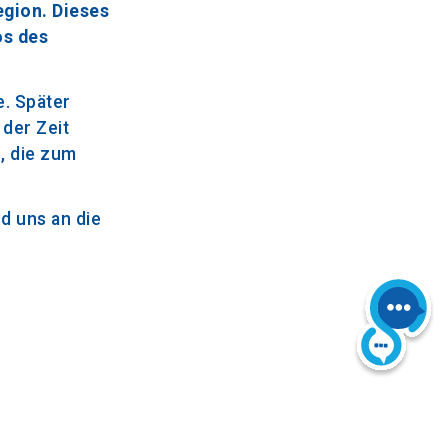
egion. Dieses
os des
e. Später
 der Zeit
, die zum
d uns an die