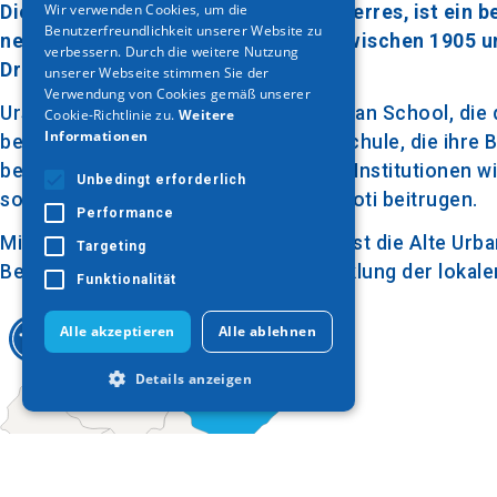
Wir verwenden Cookies, um die
Die Alte Städtische Schule in Proti, Serres, ist ein
Benutzerfreundlichkeit unserer Website zu
GERMAN
neoklassizistische Gebäude wurde zwischen 1905 un
verbessern. Durch die weitere Nutzung
Dramas erbaut.
unserer Webseite stimmen Sie der
Verwendung von Cookies gemäß unserer
Ursprünglich diente die Schule als Urban School, die
Cookie-Richtlinie zu.
Weitere
Informationen
beherbergte das Gebäude die Grundschule, die ihre B
beherbergte es auch andere wichtige Institutionen wi
Unbedingt erforderlich
sozialen und kulturellen Leben von Proti beitrugen.
Performance
Mit ihrer Geschichte und Architektur ist die Alte Urb
Targeting
Bedeutung der Bildung für die Entwicklung der lokal
Funktionalität
Alle akzeptieren
Alle ablehnen
Details anzeigen
Unbedingt erforderlich
Performance
Targeting