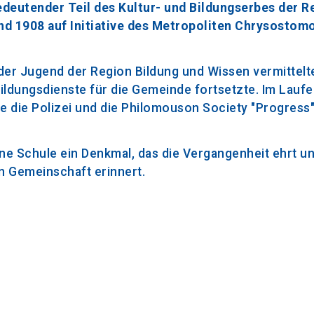
 bedeutender Teil des Kultur- und Bildungserbes der R
d 1908 auf Initiative des Metropoliten Chrysostom
 der Jugend der Region Bildung und Wissen vermittelt
ildungsdienste für die Gemeinde fortsetzte. Im Laufe
e die Polizei und die Philomouson Society "Progress"
ane Schule ein Denkmal, das die Vergangenheit ehrt un
en Gemeinschaft erinnert.