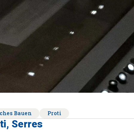
sches Bauen
Proti
ti, Serres