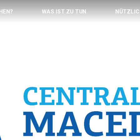
HEN?
WAS IST ZU TUN
NÜTZLI