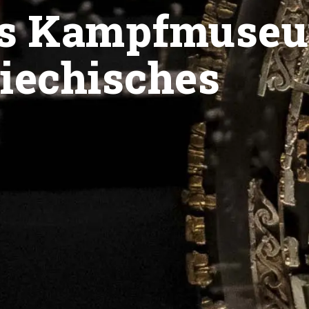
es Kampfmuse
iechisches