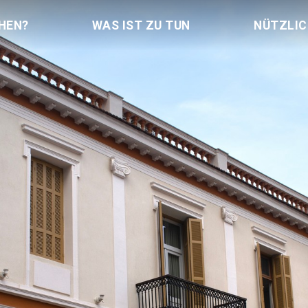
HEN?
WAS IST ZU TUN
NÜTZLI