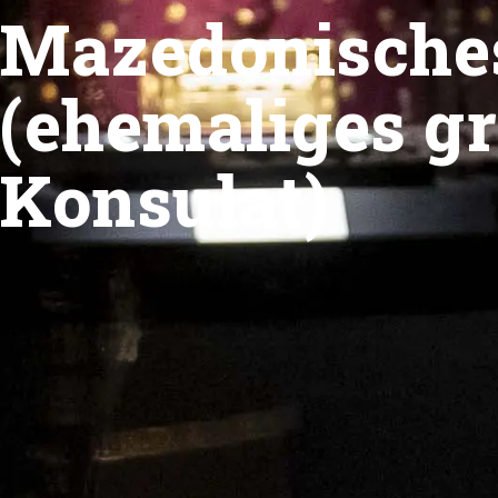
Mazedonisch
(ehemaliges gr
Konsulat)