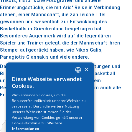
Trikots, historische Fotografien und andere
Erinnerungsstücke, die mit Aris' Reise in Verbindung
stehen, einer Mannschaft, die zahlreiche Titel
gewonnen und wesentlich zur Entwicklung des
Basketballs in Griechenland beigetragen hat.
Besonderes Augenmerk wird auf die legendären
Spieler und Trainer gelegt, die der Mannschaft ihren
Stempel aufgedrückt haben, wie Nikos Galis,
Panagiotis Giannakis und viele andere.
Das Museum veranstaltet auch Veranstaltungen und
×
Bildungsprogramme, um die Liebe zum Basketball
Diese Webseite verwendet
und seiner Geschichte zu fördern. Es ist ein
GREEK
Cookies.
Reiseziel, das nicht nur Aris-Fans, sondern auch alle
ENGLISH
Enthusiasten des Sports anzieht.
Wir verwenden Cookies, um die
Benutzerfreundlichkeit unserer Website zu
GERMAN
verbessern. Durch die weitere Nutzung
unserer Webseite stimmen Sie der
Verwendung von Cookies gemäß unserer
Cookie-Richtlinie zu.
Weitere
Informationen