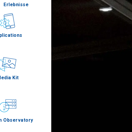
Erlebnisse
Gastronomie
plications
Ereignisse
edia Kit
m Observatory