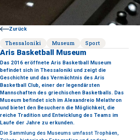
Zurück
Thessaloniki
Museum
Sport
Aris Basketball Museum
Das 2016 eröffnete Aris Basketball Museum
befindet sich in Thessaloniki und zeigt die
Geschichte und das Vermächtnis des Aris
Basketball Club, einer der legendärsten
Mannschaften des griechischen Basketballs. Das
Museum befindet sich im Alexandreio Melathron
und bietet den Besuchern die Möglichkeit, die
reiche Tradition und Entwicklung des Teams im
Laufe der Jahre zu erkunden.
Die Sammlung des Museums umfasst Trophäen,