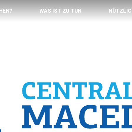
HEN?
WAS IST ZU TUN
NÜTZLI