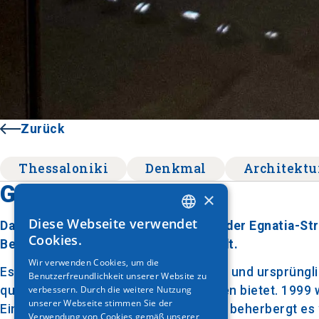
Zurück
Thessaloniki
Denkmal
Architektu
Gebäude "Wien"
×
Diese Webseite verwendet
Das Wiener Gebäude befindet sich in der Egnatia-Str
GREEK
Cookies.
Beispiele für die Architektur der Stadt.
ENGLISH
Wir verwenden Cookies, um die
Es wurde in den 1920er Jahren erbaut und ursprüngli
Benutzerfreundlichkeit unserer Website zu
GERMAN
verbessern. Durch die weitere Nutzung
qualitativ hochwertige Dienstleistungen bietet. 199
unserer Webseite stimmen Sie der
Einkaufszentrum umgewandelt, heute beherbergt es 
Verwendung von Cookies gemäß unserer