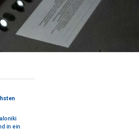
chsten
aloniki
d in ein