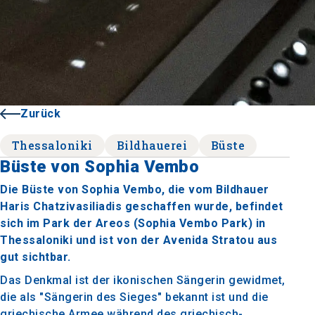
Zurück
Thessaloniki
Bildhauerei
Büste
Büste von Sophia Vembo
Die Büste von Sophia Vembo, die vom Bildhauer
Haris Chatzivasiliadis geschaffen wurde, befindet
sich im Park der Areos (Sophia Vembo Park) in
Thessaloniki und ist von der Avenida Stratou aus
gut sichtbar.
Das Denkmal ist der ikonischen Sängerin gewidmet,
die als "Sängerin des Sieges" bekannt ist und die
griechische Armee während des griechisch-