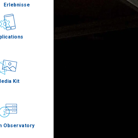
Erlebnisse
Gastronomie
plications
Ereignisse
edia Kit
m Observatory