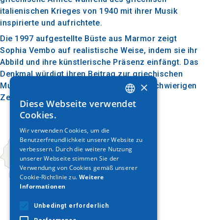
italienischen Krieges von 1940 mit ihrer Musik
inspirierte und aufrichtete.
Die 1997 aufgestellte Büste aus Marmor zeigt
Sophia Vembo auf realistische Weise, indem sie ihr
Abbild und ihre künstlerische Präsenz einfängt. Das
Denkmal würdigt ihren Beitrag zur griechischen
×
Musik und zum nationalen Geist in den schwierigen
Zeiten der Geschichte.
Diese Webseite verwendet
GREEK
Cookies.
ENGLISH
Wir verwenden Cookies, um die
Benutzerfreundlichkeit unserer Website zu
GERMAN
verbessern. Durch die weitere Nutzung
unserer Webseite stimmen Sie der
Verwendung von Cookies gemäß unserer
Cookie-Richtlinie zu.
Weitere
Informationen
Unbedingt erforderlich