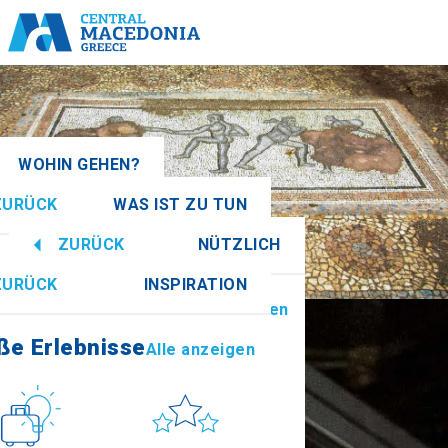
WOHIN GEHEN?
ZURÜCK
WAS IST ZU TUN
nien
Alle anzeigen
ZURÜCK
NÜTZLICH
ße Erlebnisse
Alle anzeigen
ZURÜCK
INSPIRATION
Informationen
Alle anzeigen
Imathia
ße Erlebnisse
Alle anzeigen
Kultur
Sonne & Meer
How to get there