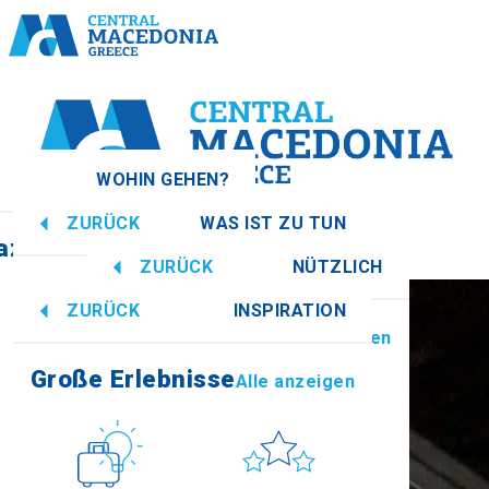
WOHIN GEHEN?
ZURÜCK
WAS IST ZU TUN
azedonien
Alle anzeigen
ZURÜCK
NÜTZLICH
Große Erlebnisse
Alle anzeigen
ZURÜCK
INSPIRATION
Informationen
Alle anzeigen
Imathia
Große Erlebnisse
Alle anzeigen
Kultur
Sonne & Meer
How to get there