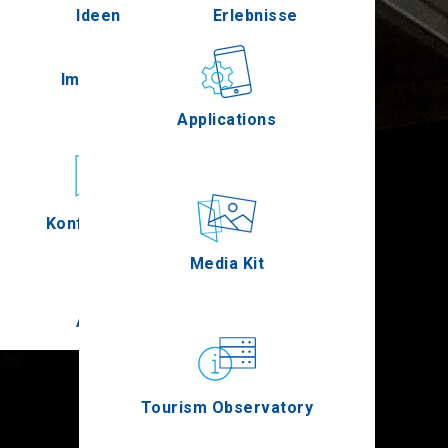
Ideen
Erlebnisse
Pella
Im Freien
Gastronomie
Applications
Serres
Konferenzen
Ereignisse
Media Kit
Agion Oros
Tourism Observatory