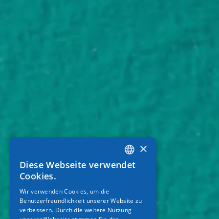
×
Diese Webseite verwendet
GREEK
Cookies.
ENGLISH
Wir verwenden Cookies, um die
Benutzerfreundlichkeit unserer Website zu
GERMAN
verbessern. Durch die weitere Nutzung