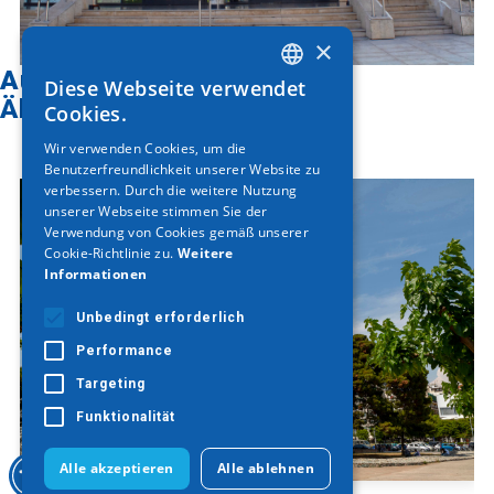
×
Auf der Karte finden
Diese Webseite verwendet
GREEK
Ähnliche Artikel
Cookies.
ENGLISH
Wir verwenden Cookies, um die
Benutzerfreundlichkeit unserer Website zu
GERMAN
verbessern. Durch die weitere Nutzung
unserer Webseite stimmen Sie der
Verwendung von Cookies gemäß unserer
Cookie-Richtlinie zu.
Weitere
Informationen
Unbedingt erforderlich
Performance
Targeting
Funktionalität
Alle akzeptieren
Alle ablehnen
Weißer Turm von Thessaloniki