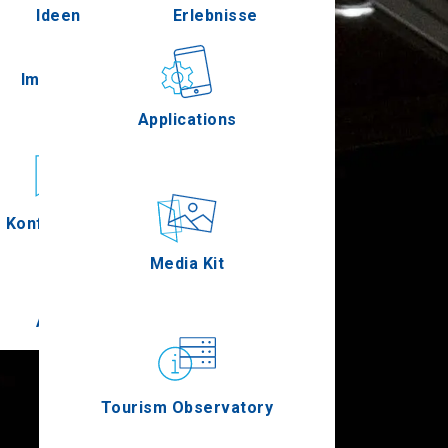
Ideen
Erlebnisse
Pella
Im Freien
Gastronomie
Applications
Serres
Konferenzen
Ereignisse
Media Kit
Agion Oros
Tourism Observatory