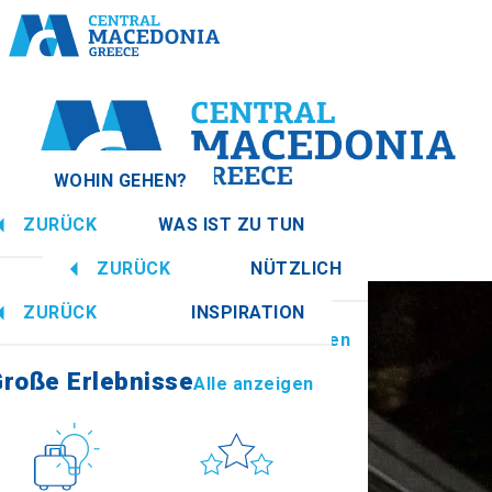
WOHIN GEHEN?
ZURÜCK
WAS IST ZU TUN
donien
Alle anzeigen
ZURÜCK
NÜTZLICH
roße Erlebnisse
Alle anzeigen
ZURÜCK
INSPIRATION
Informationen
Alle anzeigen
Imathia
roße Erlebnisse
Alle anzeigen
Kultur
Sonne & Meer
How to get there