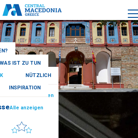
EN?
WAS IST ZU TUN
igen
K
NÜTZLICH
sse
Alle anzeigen
INSPIRATION
tionen
Alle anzeigen
sse
Alle anzeigen
Sonne & Meer
 to get there