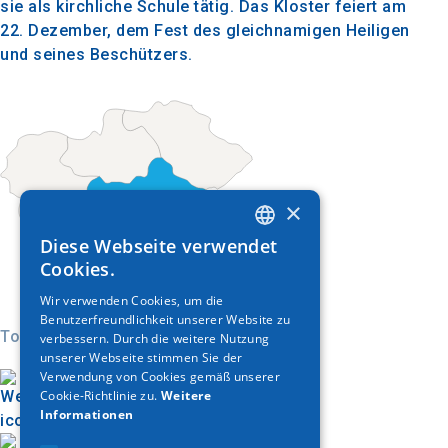
sie als kirchliche Schule tätig. Das Kloster feiert am
22. Dezember, dem Fest des gleichnamigen Heiligen
und seines Beschützers.
×
Diese Webseite verwendet
GREEK
Cookies.
ENGLISH
Wir verwenden Cookies, um die
Benutzerfreundlichkeit unserer Website zu
GERMAN
Today
verbessern. Durch die weitere Nutzung
unserer Webseite stimmen Sie der
Verwendung von Cookies gemäß unserer
Cookie-Richtlinie zu.
Weitere
Informationen