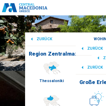
ZURÜCK
WOHIN
ZURÜCK
Region Zentralmazedonien
All
Z
Große Erl
ZURÜCK
Inf
Thessaloniki
Imath
Große Erl
Kultur