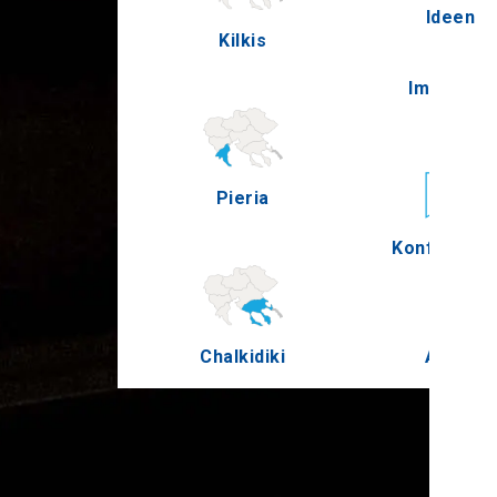
Ideen
Kilkis
Pell
Im Freien
Pieria
Serre
Konferenz
Chalkidiki
Agion O