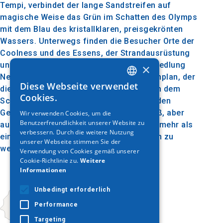
Tempi, verbindet der lange Sandstreifen auf
magische Weise das Grün im Schatten des Olymps
mit dem Blau des kristallklaren, preisgekrönten
Wassers. Unterwegs finden die Besucher Orte der
Coolness und des Essens, der Strandausrüstung
und des Wassersports, während in der Siedlung
×
Neos Poros mit ihrem vorbildlichen Wohnplan, der
Diese Webseite verwendet
die Besucher zu einem Spaziergang nach dem
GREEK
Cookies.
Schwimmen einlädt, Einrichtungen für jeden
ENGLISH
Geschmack gibt, für Essen, Trinken, Spaß, aber
Wir verwenden Cookies, um die
Benutzerfreundlichkeit unserer Website zu
GERMAN
auch Unterkunft, dieser Strand erfordert mehr als
verbessern. Durch die weitere Nutzung
einen Besuch, um entdeckt und genossen zu
unserer Webseite stimmen Sie der
werden.
Verwendung von Cookies gemäß unserer
Cookie-Richtlinie zu.
Weitere
Informationen
Unbedingt erforderlich
Performance
Targeting