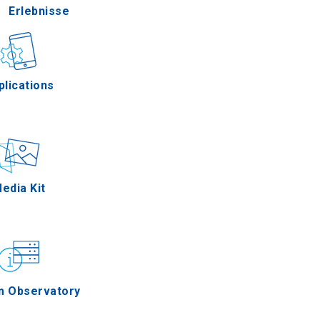
Erlebnisse
Gastronomie
plications
Ereignisse
edia Kit
m Observatory