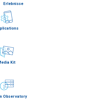
Erlebnisse
Gastronomie
plications
Ereignisse
edia Kit
m Observatory