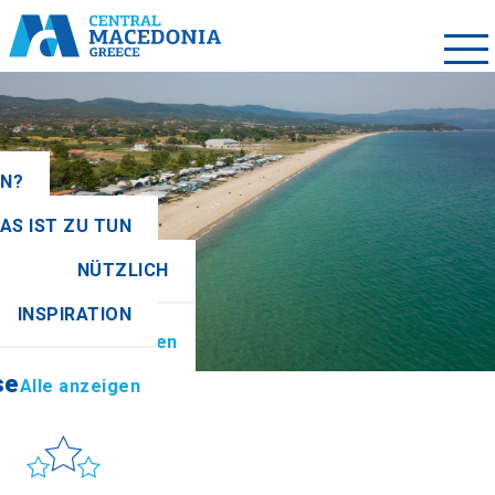
EN?
AS IST ZU TUN
NÜTZLICH
se
Alle anzeigen
INSPIRATION
ionen
Alle anzeigen
se
Alle anzeigen
Sonne & Meer
to get there