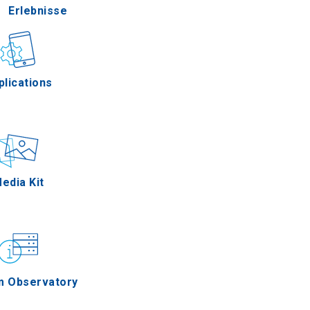
Erlebnisse
Gastronomie
plications
Ereignisse
edia Kit
m Observatory