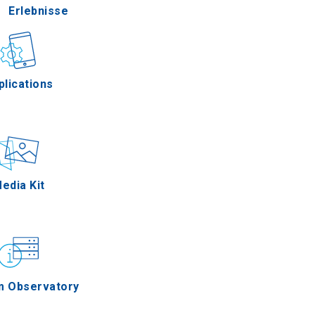
Erlebnisse
Gastronomie
plications
Ereignisse
edia Kit
m Observatory