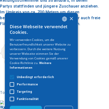
Rettungsschwimmer und Strandbars, in denen
Partys stattfinden und jüngere Zuschauer anziehen.
Im Umkreis von ca. 700 Metern um diesen
×
bezaubernden Strand finden die Besucher auch freie
Flächen, um ihre Ausrüstung aufzustellen.
Diese Webseite verwendet
GREEK
Cookies.
ENGLISH
Wir verwenden Cookies, um die
Benutzerfreundlichkeit unserer Website zu
GERMAN
verbessern. Durch die weitere Nutzung
unserer Webseite stimmen Sie der
Verwendung von Cookies gemäß unserer
Cookie-Richtlinie zu.
Weitere
Informationen
Unbedingt erforderlich
Performance
Targeting
Today
Funktionalität