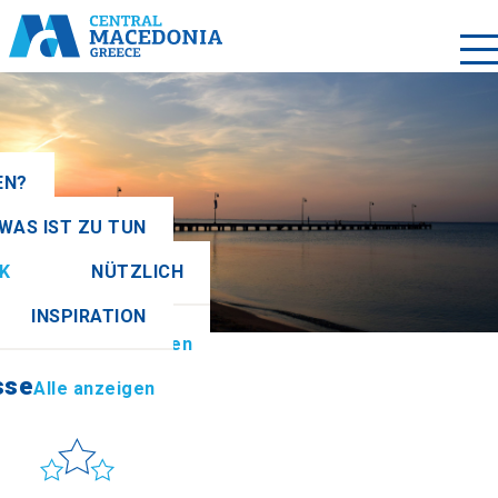
EN?
WAS IST ZU TUN
igen
K
NÜTZLICH
sse
Alle anzeigen
INSPIRATION
tionen
Alle anzeigen
sse
Alle anzeigen
Sonne & Meer
 to get there