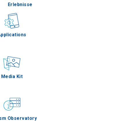
Erlebnisse
Gastronomie
pplications
Ereignisse
Media Kit
ism Observatory