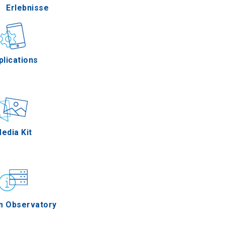
Erlebnisse
Gastronomie
plications
Ereignisse
edia Kit
m Observatory