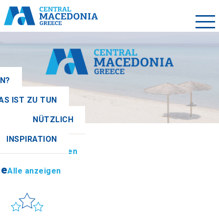
EN?
AS IST ZU TUN
NÜTZLICH
se
Alle anzeigen
INSPIRATION
ionen
Alle anzeigen
se
Alle anzeigen
Sonne & Meer
to get there