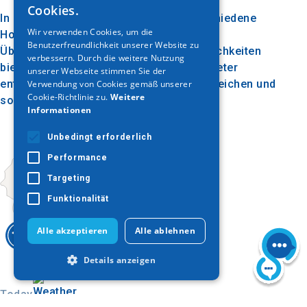
Cookies.
In der Gegend von Stavros gibt es verschiedene
ENGLISH
Wir verwenden Cookies, um die
Hotels, Mietzimmer und Restaurants, die
Benutzerfreundlichkeit unserer Website zu
GERMAN
Übernachtungs- und Verpflegungsmöglichkeiten
verbessern. Durch die weitere Nutzung
bieten. Der Strand ist vom etwa 80 Kilometer
unserer Webseite stimmen Sie der
entfernten Thessaloniki aus leicht zu erreichen und
Verwendung von Cookies gemäß unserer
Cookie-Richtlinie zu.
Weitere
somit ein idealer Ort für Tagesausflüge.
Informationen
Unbedingt erforderlich
Performance
Targeting
Funktionalität
Alle akzeptieren
Alle ablehnen
Details anzeigen
Today