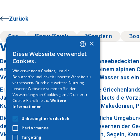
Zurück
See
Kanu Kajak
Wandern
Boo
×
Vegoritida-See
Diese Webseite verwendet
GREEK
Cookies.
Der Vegoritida-See, unterhalb der schneebedeckten 
ENGLISH
entfernt, dominiert die Gegend mit seinem alpinen C
Wir verwenden Cookies, um die
Benutzerfreundlichkeit unserer Website zu
GERMAN
Vergangenheit entstanden ist, erhält Wasser aus ei
verbessern. Durch die weitere Nutzung
unserer Webseite stimmen Sie der
Er ist heute der tiefste und größte See Griechenlan
Verwendung von Cookies gemäß unserer
Jahren genießen die Bewohner des Gebiets die Vorzüg
Cookie-Richtlinie zu.
Weitere
Kommunikation für die Bewohner von Makedonien, Päon
Informationen
Die seltene und beeindruckende natürliche Umgebung 
Unbedingt erforderlich
der Besucher in den verschiedenen Tavernen der Geg
Performance
Vielzahl von Aktivitäten wie Bootfahren, Segeln, Kan
Targeting