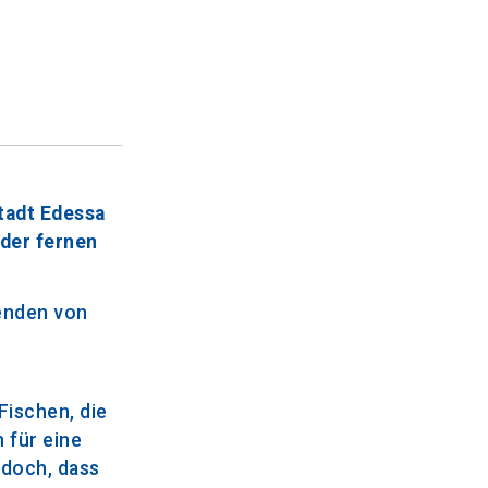
tadt Edessa
 der fernen
senden von
Fischen, die
 für eine
edoch, dass