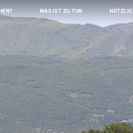
HEN?
WAS IST ZU TUN
NÜTZLI