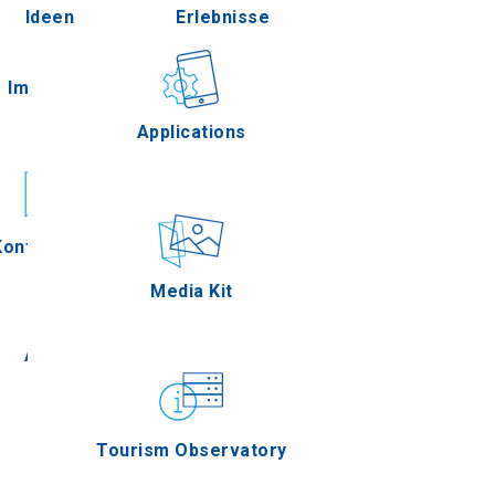
Ideen
Erlebnisse
Pella
Im Freien
Gastronomie
Applications
Serres
Konferenzen
Ereignisse
Media Kit
Agion Oros
Tourism Observatory