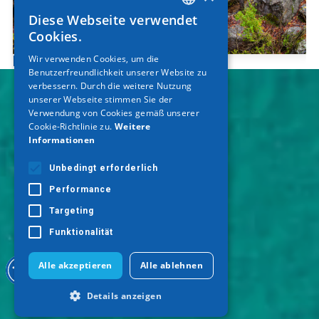
Diese Webseite verwendet
GREEK
Cookies.
ENGLISH
Wir verwenden Cookies, um die
Enipea-Schlucht
Benutzerfreundlichkeit unserer Website zu
GERMAN
verbessern. Durch die weitere Nutzung
unserer Webseite stimmen Sie der
Verwendung von Cookies gemäß unserer
Cookie-Richtlinie zu.
Weitere
Informationen
Unbedingt erforderlich
Performance
Targeting
Funktionalität
Alle akzeptieren
Alle ablehnen
Details anzeigen