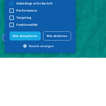
Unbedingt erforderlich
Performance
Targeting
Funktionalität
Alle akzeptieren
Alle ablehnen
Details anzeigen
Unbedingt erforderlich
Performance
Targeting
Funktionalität
Unbedingt erforderliche Cookies
ermöglichen wesentliche Kernfunktionen
der Website wie die Benutzeranmeldung
und die Kontoverwaltung. Ohne die
unbedingt erforderlichen Cookies kann
die Website nicht ordnungsgemäß