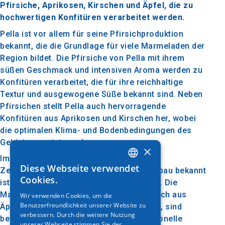
Pfirsiche, Aprikosen, Kirschen und Äpfel, die zu
hochwertigen Konfitüren verarbeitet werden.
Pella ist vor allem für seine Pfirsichproduktion
bekannt, die die Grundlage für viele Marmeladen der
Region bildet. Die Pfirsiche von Pella mit ihrem
süßen Geschmack und intensiven Aroma werden zu
Konfitüren verarbeitet, die für ihre reichhaltige
Textur und ausgewogene Süße bekannt sind. Neben
Pfirsichen stellt Pella auch hervorragende
Konfitüren aus Aprikosen und Kirschen her, wobei
die optimalen Klima- und Bodenbedingungen des
Gebiets genutzt werden.
×
Imathia ist eine weitere Region in
Diese Webseite verwendet
Zentralmakedonien, die für ihren Obstanbau bekannt
GREEK
Cookies.
ist, insbesondere für Äpfel und Pfirsiche. Die
ENGLISH
Marmeladen von Imathia, die hauptsächlich aus
Wir verwenden Cookies, um die
Benutzerfreundlichkeit unserer Website zu
GERMAN
Äpfeln und Pfirsichen hergestellt werden, sind
verbessern. Durch die weitere Nutzung
bekannt für ihre hohe Qualität und traditionelle
unserer Webseite stimmen Sie der