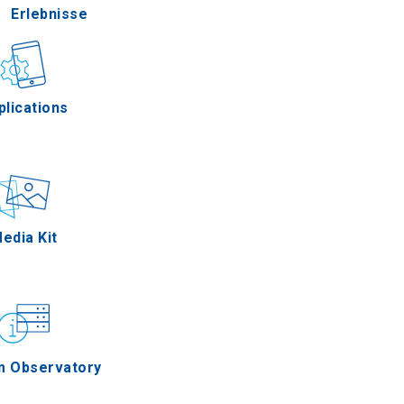
Erlebnisse
Gastronomie
plications
Ereignisse
edia Kit
m Observatory