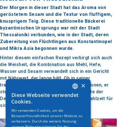
Der Morgen in dieser Stadt hat das Aroma von
geröstetem Sesam und die Textur von fluffigem,
knusprigem Teig. Diese traditionelle Bäckerei
byzantinischen Ursprungs war mit der Stadt
Thessaloniki verbunden, wie in der Stadt, deren
Zubereitung von Flüchtlingen aus Konstantinopel
und Mikra Asia begonnen wurde.
Hinter diesem einfachen Rezept verbirgt sich auch
die Weisheit, die Kombination aus Mehl, Hefe,
Wasser und Sesam verwandelt sich in ein Gericht
mit Nährwert, der lange hält. Ob in seiner
×
traditionellen Form oder in seinen Variationen, er
steht nach wie vor ganz oben auf der Liste der
Diese Webseite verwendet
GREEK
Delikatessen der Völker, da er oft eine Mahlzeit für
Cookies.
sich ist.
ENGLISH
Wir verwenden Cookies, um die
Benutzerfreundlichkeit unserer Website zu
GERMAN
verbessern. Durch die weitere Nutzung
unserer Webseite stimmen Sie der