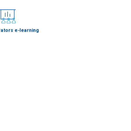
ators e-learning
Koulouri von
Thessaloniki