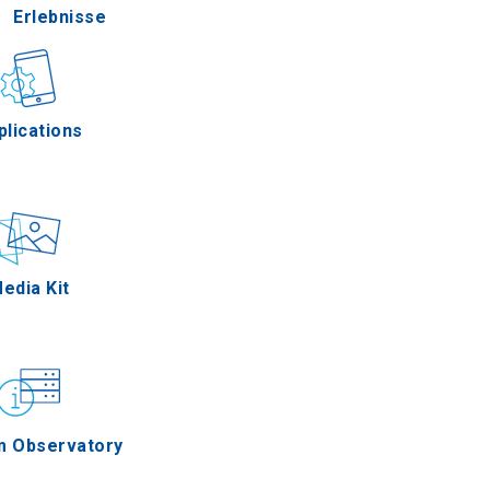
Erlebnisse
Gastronomie
plications
Ereignisse
edia Kit
m Observatory