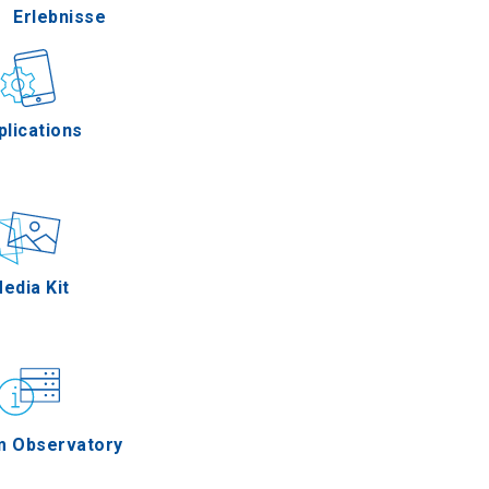
Erlebnisse
Gastronomie
plications
Ereignisse
edia Kit
m Observatory