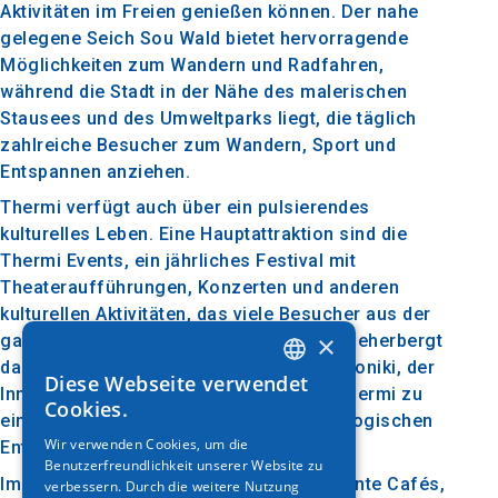
Aktivitäten im Freien genießen können. Der nahe
gelegene Seich Sou Wald bietet hervorragende
Möglichkeiten zum Wandern und Radfahren,
während die Stadt in der Nähe des malerischen
Stausees und des Umweltparks liegt, die täglich
zahlreiche Besucher zum Wandern, Sport und
Entspannen anziehen.
Thermi verfügt auch über ein pulsierendes
kulturelles Leben. Eine Hauptattraktion sind die
Thermi Events, ein jährliches Festival mit
Theateraufführungen, Konzerten und anderen
kulturellen Aktivitäten, das viele Besucher aus der
×
ganzen Region anzieht. Darüber hinaus beherbergt
das Gebiet den Technologiepark Thessaloniki, der
Diese Webseite verwendet
GREEK
Innovation und Forschung fördert und Thermi zu
Cookies.
einem bedeutenden Zentrum der technologischen
ENGLISH
Wir verwenden Cookies, um die
Entwicklung macht.
Benutzerfreundlichkeit unserer Website zu
GERMAN
Im Herzen von Thermi finden Sie charmante Cafés,
verbessern. Durch die weitere Nutzung