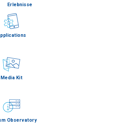
Erlebnisse
Gastronomie
pplications
Ereignisse
Media Kit
sm Observatory