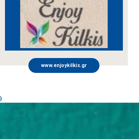
www.enjoykilkis.gr
}