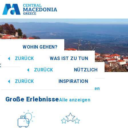
WOHIN GEHEN?
ZURÜCK
WAS IST ZU TUN
azedonien
Alle anzeigen
ZURÜCK
NÜTZLICH
Große Erlebnisse
Alle anzeigen
ZURÜCK
INSPIRATION
Informationen
Alle anzeigen
Imathia
Große Erlebnisse
Alle anzeigen
Kultur
Sonne & Meer
How to get there