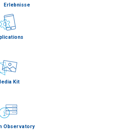
Erlebnisse
Gastronomie
plications
Ereignisse
edia Kit
m Observatory