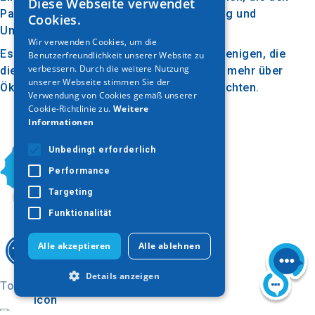
Diese Webseite verwendet
GREEK
Park zu einem lebendigen Ort für Erholung und
Cookies.
Umweltbildung machen.
ENGLISH
Wir verwenden Cookies, um die
Es ist ein fantastisches Reiseziel für diejenigen, die
Benutzerfreundlichkeit unserer Website zu
GERMAN
verbessern. Durch die weitere Nutzung
die Natur genießen, sich entspannen und mehr über
unserer Webseite stimmen Sie der
Ökologie und Umweltschutz erfahren möchten.
Verwendung von Cookies gemäß unserer
Cookie-Richtlinie zu.
Weitere
Informationen
Unbedingt erforderlich
Performance
Targeting
Funktionalität
Alle akzeptieren
Alle ablehnen
Details anzeigen
Today