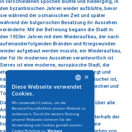
in verschiedenen Epochen blühte und niederging, in
den byzantinischen Jahren wieder aufblühte, bevor
sie während der osmanischen Zeit und später
während der bulgarischen Besatzung ihr Aussehen
veränderte. Mit der Befreiung begann die Stadt in
den 1920er Jahren mit dem Wiederaufbau, der nach
aufeinanderfolgenden Bränden und Kriegswunden
wieder aufgebaut werden musste, ein Wiederaufbau,
der für ihr modernes Aussehen verantwortlich ist.
Serres ist eine moderne, europäische Stadt, die
etwa 60.000 ständige Einwohner beherbergt und
×
nach wie vor ein Knotenpunkt für ihre Besucher ist,
Diese Webseite verwendet
da sie sich zu einem Touristenziel für Griechen und
GREEK
Cookies.
Touristen entwickelt hat.
ENGLISH
Die Stadt ist besucherfreundlich, verfügt über alle
Wir verwenden Cookies, um die
Benutzerfreundlichkeit unserer Website zu
GERMAN
Annehmlichkeiten auf kommerzieller und
verbessern. Durch die weitere Nutzung
touristischer Ebene und erstreckt sich unterhalb der
unserer Webseite stimmen Sie der
historischen Akropolis, von wo aus man sie
Verwendung von Cookies gemäß unserer
Cookie-Richtlinie zu.
Weitere
panoramisch bewundern kann. Es ist umgeben von