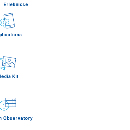
Erlebnisse
Gastronomie
plications
Ereignisse
edia Kit
m Observatory