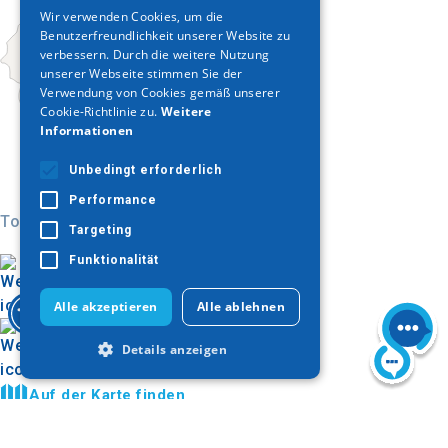
ENGLISH
Wir verwenden Cookies, um die
Benutzerfreundlichkeit unserer Website zu
GERMAN
verbessern. Durch die weitere Nutzung
unserer Webseite stimmen Sie der
Verwendung von Cookies gemäß unserer
Cookie-Richtlinie zu.
Weitere
Informationen
Unbedingt erforderlich
Performance
Today
Targeting
Funktionalität
Alle akzeptieren
Alle ablehnen
Details anzeigen
Auf der Karte finden
Offizielle Seite
Unbedingt erforderlich
Bildergalerie