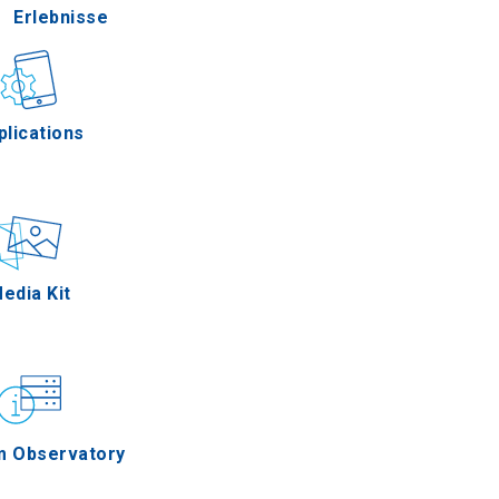
Erlebnisse
Gastronomie
plications
Ereignisse
edia Kit
m Observatory