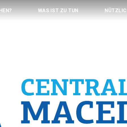
HEN?
WAS IST ZU TUN
NÜTZLI