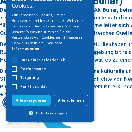
Aspri Pigi Wald (Ak-Bunar)
GREEK
Cookies.
Der Aspri Pigi Wald, auch bekannt als Ak-Bunar, befi
ENGLISH
Wir verwenden Cookies, um die
zeichnet sich durch eine bemerkenswerte natürliche
Benutzerfreundlichkeit unserer Website zu
GERMAN
für die Region von Bedeutung. Der Name leitet sich
verbessern. Durch die weitere Nutzung
unserer Webseite stimmen Sie der
Quelle" bedeutet und sich auf die zahlreichen Quellen
Verwendung von Cookies gemäß unserer
Cookie-Richtlinie zu.
Weitere
Der Wald ist ideal für Wanderer und Naturliebhaber 
Informationen
Ruhe der Natur genießen kann. Die Umgebung ist reic
Heimat einer Vielzahl von Vogelarten, was es zu ein
Unbedingt erforderlich
Performance
Die Umgebung des Waldes hat auch eine kulturelle u
Targeting
Stätten und Denkmäler die reiche Geschichte von Nea
Pigi-Wald ist ein Naturschatz, der es wert ist, erkund
Funktionalität
einen Blick in die Vergangenheit.
Alle akzeptieren
Alle ablehnen
Details anzeigen