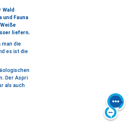
r Wald
a und Fauna
 "Weiße
sser liefern.
n man die
d es ist die
häologischen
n. Der Aspri
ur als auch