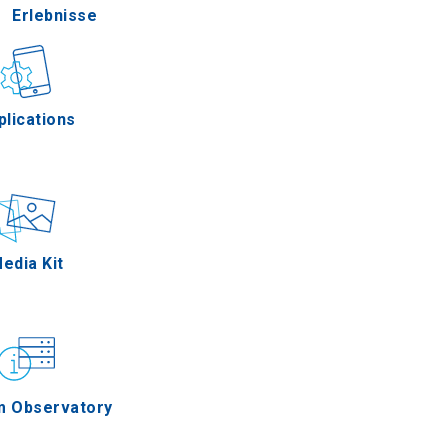
Erlebnisse
Gastronomie
plications
Ereignisse
edia Kit
m Observatory