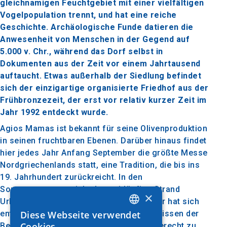
gleichnamigen Feuchtgebiet mit einer vielfältigen
Vogelpopulation trennt, und hat eine reiche
Geschichte. Archäologische Funde datieren die
Anwesenheit von Menschen in der Gegend auf
5.000 v. Chr., während das Dorf selbst in
Dokumenten aus der Zeit vor einem Jahrtausend
auftaucht. Etwas außerhalb der Siedlung befindet
sich der einzigartige organisierte Friedhof aus der
Frühbronzezeit, der erst vor relativ kurzer Zeit im
Jahr 1992 entdeckt wurde.
Agios Mamas ist bekannt für seine Olivenproduktion
in seinen fruchtbaren Ebenen. Darüber hinaus findet
hier jedes Jahr Anfang September die größte Messe
Nordgriechenlands statt, eine Tradition, die bis ins
19. Jahrhundert zurückreicht. In den
Sommermonaten zieht der weitläufige Strand
×
Urlauber an, und die Gegend um das Meer hat sich
Diese Webseite verwendet
entwickelt, um den touristischen Bedürfnissen der
GREEK
Cookies.
Besucher mit Hotels und Mietzimmern gerecht zu