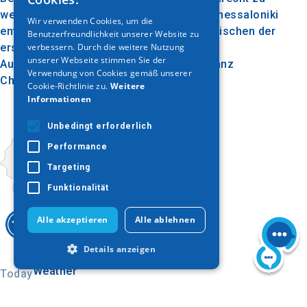
ENGLISH
werden. Es liegt etwa 70 Kilometer von Thessaloniki
Wir verwenden Cookies, um die
entfernt und ist aufgrund seiner Lage zwischen der
Benutzerfreundlichkeit unserer Website zu
GERMAN
verbessern. Durch die weitere Nutzung
ersten und zweiten Etappe ein idealer
unserer Webseite stimmen Sie der
Ausgangspunkt für die Erkundung von ganz
Verwendung von Cookies gemäß unserer
Chalkidiki.
Cookie-Richtlinie zu.
Weitere
Informationen
Unbedingt erforderlich
Performance
Targeting
Funktionalität
Alle akzeptieren
Alle ablehnen
Details anzeigen
Today
Unbedingt erforderlich